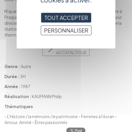
N'ayant pu tourner les séquences de passage de la .frontière à
TOUT ACCEPTER
Prague, Philip Kaufman choisit la frontière franco-suisse pour
dresser les miradors tchèques. Par ailleurs, les séquences de la
station balnéaire ont été tournées dans l’établissement
PERSONNALISER
thermal de Luxeuil-les-Bains.
RETOUR
AU CATALOGUE
Genre :
Autre
Durée :
3H
Année :
1987
Réalisation :
KAUFMAN Philip
Thématiques
-
L'Histoire / la mémoire / le patrimoine
-
Femmes à l'écran
-
Amour, Amitié
-
Êtres passionnés