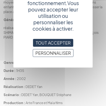
fonctionnement.Vous
moyen d'assurer une descendance à leur couple encore sans
enfant. Il organise alors secrètement sa disparition pour laisser la
pouvez accepter leur
place au jeune homme auprès de sa femme.
utilisation ou
Générique :
personnaliser les
cookies à activer.
réalisateur : Yan DEDET Avec : Katsuka NAKAMURA, Gen
SHIMAOKA, Jules DEDET-GRANEL, Dominique PIARD, François
PIARD, Louis BENOIT
TOUT ACCEPTER
RETOUR
AU CATALOGUE
PERSONNALISER
Genre :
Téléfilm
Durée :
1H35
Année :
2002
Réalisation :
DEDET Yan
Scénario :
DEDET Yan, BOUQUET Stéphane
Production :
Arte France et Maïa films