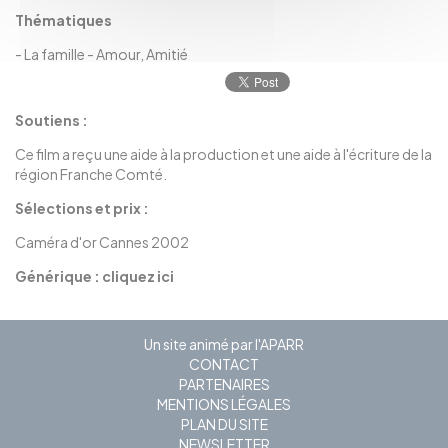
Thématiques
-
La famille
-
Amour, Amitié
Soutiens :
Ce film a reçu une aide à la production et une aide à l'écriture de la
région Franche Comté.
Sélections et prix :
Caméra d'or Cannes 2002
Générique :
cliquez ici
Un site animé par l'APARR
CONTACT
PARTENAIRES
MENTIONS LÉGALES
PLAN DU SITE
NEWSLETTER