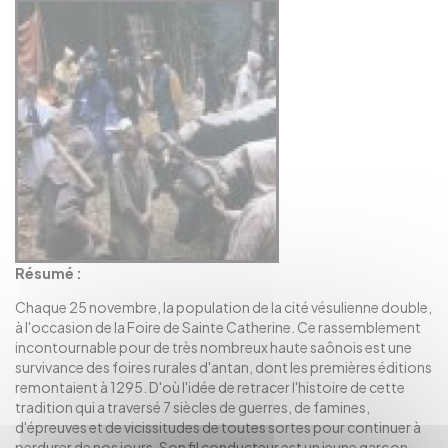
Résumé :
Chaque 25 novembre, la population de la cité vésulienne double,
à l'occasion de la Foire de Sainte Catherine. Ce rassemblement
incontournable pour de très nombreux haute saônois est une
survivance des foires rurales d'antan, dont les premières éditions
remontaient à 1295. D'où l'idée de retracer l'histoire de cette
tradition qui a traversé 7 siècles de guerres, de famines,
d'épreuves et de vicissitudes de toutes sortes pour continuer à
perdurer de nos jours. Son fil conducteur est un jeune garçon,