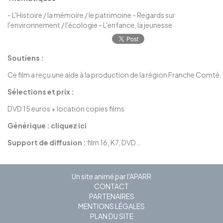
-
L'Histoire / la mémoire / le patrimoine
-
Regards sur
l'environnement / l'écologie
-
L'enfance, la jeunesse
Soutiens :
Ce film a reçu une aide à la production de la région Franche Comté.
Sélections et prix :
DVD 15 euros + location copies films
Générique :
cliquez ici
Support de diffusion :
film 16, K7, DVD…
Un site animé par l'APARR
CONTACT
PARTENAIRES
MENTIONS LÉGALES
PLAN DU SITE