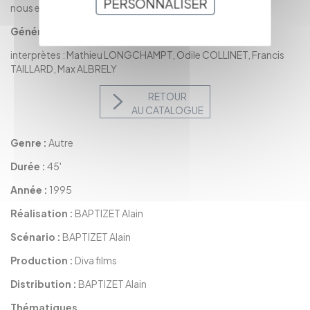
PERSONNALISER
nous en ferons".
Générique :
interprètes : Mathieu LONGCHAMPT, Odile COLLINET, Francis
TAILLARD, Max ALBRELY
RETOUR
AU CATALOGUE
Genre :
Autre
Durée :
45'
Année :
1995
Réalisation :
BAPTIZET Alain
Scénario :
BAPTIZET Alain
Production :
Diva films
Distribution :
BAPTIZET Alain
Thématiques