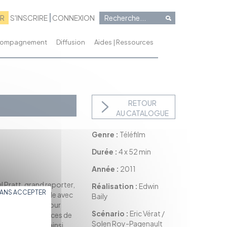
RR
S'INSCRIRE
CONNEXION
ccompagnement
Diffusion
Aides | Ressources
RETOUR
AU CATALOGUE
Genre :
Téléfilm
Durée :
4 x 52 min
Année :
2011
l Pratt, grand reporter,
Réalisation :
Edwin
SANS ACCEPTER
ien que son couple avec
Baily
 de son enfance pour
Scénario :
Eric Vérat /
rchant sur les traces de
Solen Roy-Pagenault
uête... Il sera ainsi