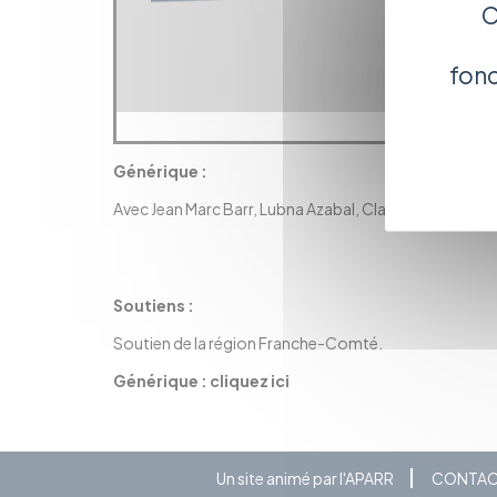
C
co
fonc
Générique :
Avec Jean Marc Barr, Lubna Azabal, Claude Perron, Ruf
Soutiens :
Soutien de la région Franche-Comté.
Générique :
cliquez ici
Un site animé par l'APARR
CONTA