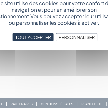
e site utilise des cookies pour votre confort 
nfronté à une légende locale, la Vouivre.
navigation et pour en améliorer son
tionnement.Vous pouvez accepter leur utilis
ou personnaliser les cookies à activer.
TOUT ACCEPTER
PERSONNALISER
us...
CT
PARTENAIRES
MENTIONS LÉGALES
PLAN DU SITE