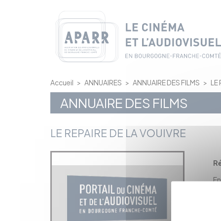
Panneau de gestion des cookies
Accueil
>
ANNUAIRES
>
ANNUAIRE DES FILMS
>
LE
ANNUAIRE DES FILMS
LE REPAIRE DE LA VOUIVRE
R
En
ap
De
en
Gi