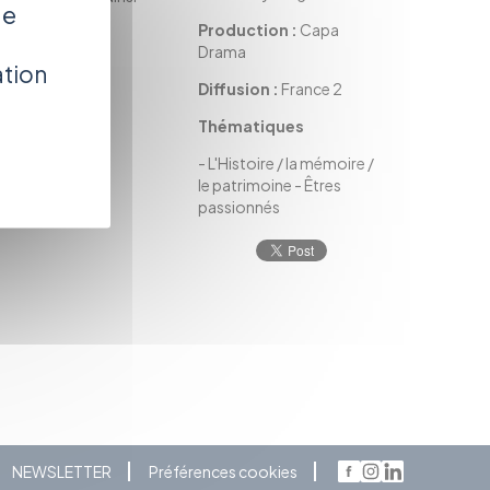
de
Production :
Capa
Drama
ation
Diffusion :
France 2
Thématiques
-
L'Histoire / la mémoire /
le patrimoine
-
Êtres
passionnés
NEWSLETTER
Préférences cookies