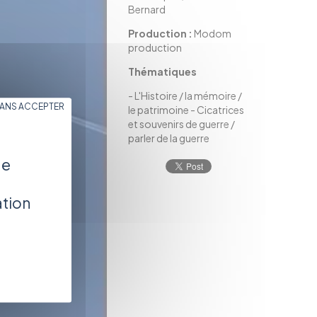
Bernard
Production :
Modom
production
Thématiques
-
L'Histoire / la mémoire /
SANS ACCEPTER
le patrimoine
-
Cicatrices
et souvenirs de guerre /
parler de la guerre
de
ation