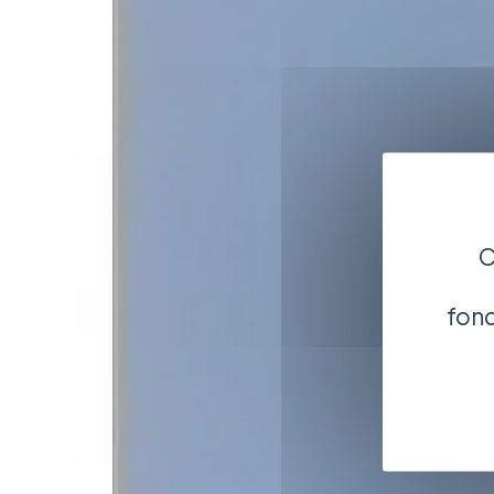
C
fonc