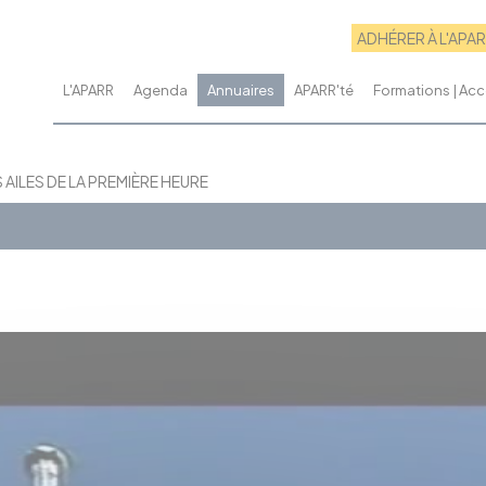
ADHÉRER À L'APA
L'APARR
Agenda
Annuaires
APARR'té
Formations | A
S AILES DE LA PREMIÈRE HEURE