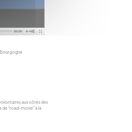
00:00
 3 Bourgogne
t volontaires aux côtés des
me de "road-movie" à la