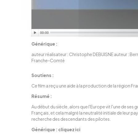
00:00
Générique :
auteur réalisateur : Christophe DEBUISNE auteur : 
Franche-Comté
Soutiens :
Ce film a reçu une aide à la production de la région 
Résumé :
Au début du siècle, alors que l'Europe vit l'une de ses
Français, et cela malgré la neutralité initiale de leur
recherche des descendants des pilotes.
Générique :
cliquez ici