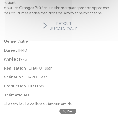
revient
pour Les Granges Brûlées, un film marquant par son approche
des coutumes et des traditions de la moyenne montagne
RETOUR
AU CATALOGUE
Genre :
Autre
Durée :
1H40
Année :
1973
Réalisation :
CHAPOT Jean
Scénario :
CHAPOT Jean
Production :
Lira Films
Thématiques
-
La famille
-
La vieillesse
-
Amour, Amitié