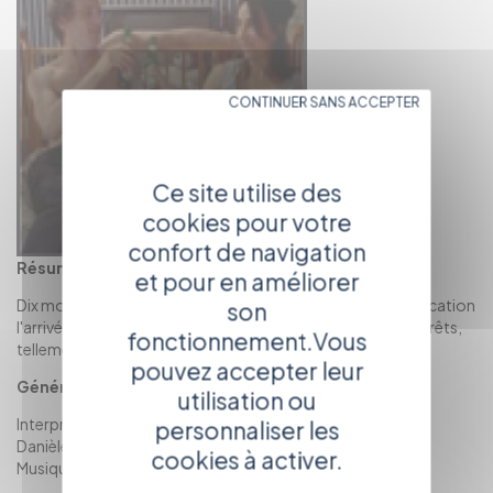
CONTINUER SANS ACCEPTER
Ce site utilise des
cookies pour votre
confort de navigation
Résumé :
et pour en améliorer
Dix mois que Paul et Marie préparent avec une grande application
son
l'arrivée de leur premier enfant. Tout est en ordre. Ils sont prêts,
fonctionnement.Vous
tellement prêts qu'il n'y a plus qu'à attendre…
pouvez accepter leur
Générique :
utilisation ou
Interprétation : Jocelyne Desverchère, Thomas Chopin,
personnaliser les
Danièle Lebrun, Jacques Boudet
cookies à activer.
Musique : Régis Renouard Larriviere