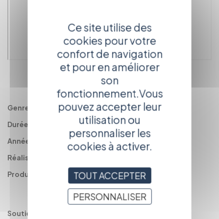
Ce site utilise des
cookies pour votre
confort de navigation
et pour en améliorer
RETOUR
son
AU CATALOGUE
fonctionnement.Vous
pouvez accepter leur
Genre :
Court métrage de fiction
utilisation ou
Durée :
25'
personnaliser les
Année :
2010
cookies à activer.
Réalisation :
Simon GILLET
Production :
Les Yeux voyageurs / Les Films de l'Avalée
TOUT ACCEPTER
PERSONNALISER
Soutiens :