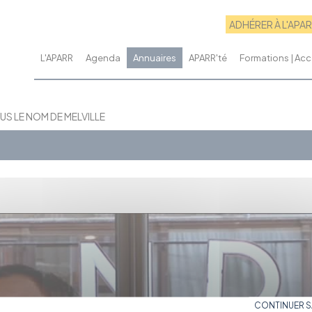
ADHÉRER À L'APA
L'APARR
Agenda
Annuaires
APARR'té
Formations | A
US LE NOM DE MELVILLE
CONTINUER 