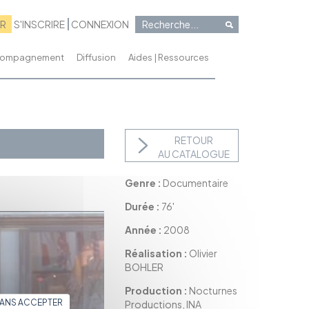
RR
S'INSCRIRE
CONNEXION
ccompagnement
Diffusion
Aides | Ressources
RETOUR
AU CATALOGUE
Genre :
Documentaire
Durée :
76'
Année :
2008
Réalisation :
Olivier
BOHLER
Production :
Nocturnes
SANS ACCEPTER
Productions, INA