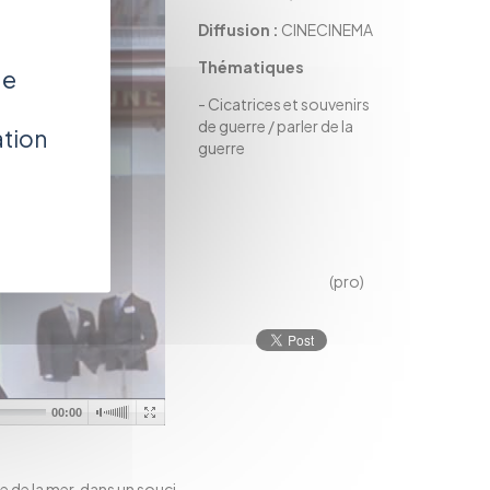
Diffusion :
CINECINEMA
Thématiques
de
-
Cicatrices et souvenirs
de guerre / parler de la
ation
guerre
(pro)
00:00
e de la mer, dans un souci