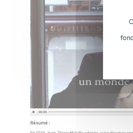
C
fonc
00:00
Résumé :
En 1946, Jean-Pierre Melville adapte, avec des moyens d