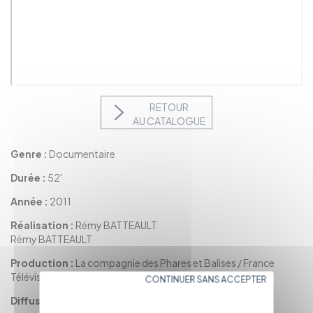
RETOUR
AU CATALOGUE
Genre :
Documentaire
Durée :
52'
Année :
2011
Réalisation :
Rémy BATTEAULT
Rémy BATTEAULT
Production :
La compagnie des Phares et Balises / France
Télévisions
CONTINUER SANS ACCEPTER
Diffusion :
France 3 Nord Est