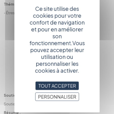
Thématiques
Ce site utilise des
-
Êtres passionnés
-
L'art
cookies pour votre
confort de navigation
et pour en améliorer
son
fonctionnement.Vous
(pro)
pouvez accepter leur
utilisation ou
personnaliser les
cookies à activer.
(particulier)
TOUT ACCEPTER
Soutiens :
PERSONNALISER
Soutien de la Région Bourgogne.
Résumé :