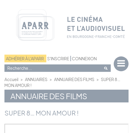
Panneau de gestion des cookies
ADHÉRER À L'APARR
S'INSCRIRE
CONNEXION
Accueil
>
ANNUAIRES
>
ANNUAIRE DES FILMS
>
SUPER 8…
MON AMOUR !
ANNUAIRE DES FILMS
SUPER 8… MON AMOUR !