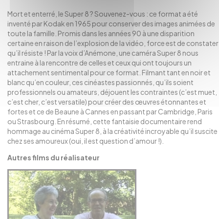
Mort et enterré, le Super 8 ? Souvenez-vous : ce format a été
inventé par Kodak en 1965 pour conserver des images animées de
toute la famille. Promis dans les années 90 à une disparition
certaine en raison de l’explosion de la vidéo, force est de constater
qu’il résiste ! Par la voix d’Anémone, une caméra Super 8 nous
entraine à la rencontre de celles et ceux qui ont toujours un
attachement sentimental pour ce format. Filmant tant en noir et
blanc qu’en couleur, ces cinéastes passionnés, qu’ils soient
professionnels ou amateurs, déjouent les contraintes (c’est muet,
c’est cher, c’est versatile) pour créer des œuvres étonnantes et
fortes et ce de Beaune à Cannes en passant par Cambridge, Paris
ou Strasbourg. En résumé, cette fantaisie documentaire rend
hommage au cinéma Super 8, à la créativité incroyable qu’il suscite
chez ses amoureux (oui, il est question d’amour !).
Autres films du réalisateur