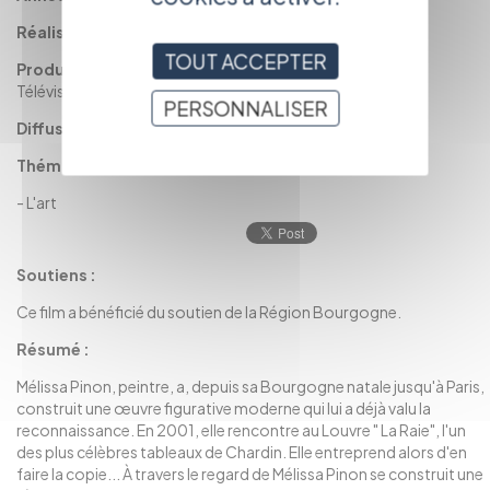
Réalisation :
Julien DEVAUX
TOUT ACCEPTER
Production :
Lumina Films en coproduction avec France
Télévisions
PERSONNALISER
Diffusion :
France 3 Bourgogne
Thématiques
-
L'art
Soutiens :
Ce film a bénéficié du soutien de la Région Bourgogne.
Résumé :
Mélissa Pinon, peintre, a, depuis sa Bourgogne natale jusqu'à Paris,
construit une œuvre figurative moderne qui lui a déjà valu la
reconnaissance. En 2001, elle rencontre au Louvre " La Raie", l'un
des plus célèbres tableaux de Chardin. Elle entreprend alors d'en
faire la copie... À travers le regard de Mélissa Pinon se construit une