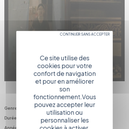
CONTINUER SANS ACCEPTER
Ce site utilise des
cookies pour votre
confort de navigation
et pour en améliorer
son
RETOUR
AU CATALOGUE
fonctionnement.Vous
pouvez accepter leur
Genre :
Documentaire
utilisation ou
Durée :
52'
personnaliser les
cookies à activer.
Année :
2012