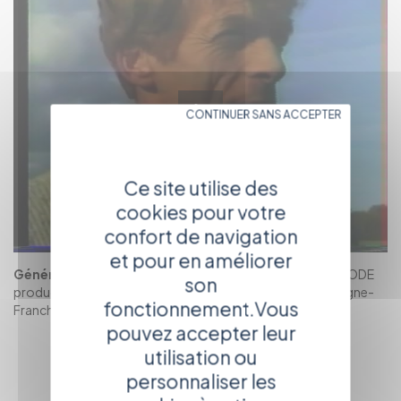
CONTINUER SANS ACCEPTER
Ce site utilise des
cookies pour votre
confort de navigation
et pour en améliorer
Générique :
auteur-réalisateur : Pasacale THIRODE
son
production- diffusion : Les films du bief, France 3 Bourgogne-
fonctionnement.Vous
Franche-Comté
pouvez accepter leur
RETOUR
utilisation ou
AU CATALOGUE
personnaliser les