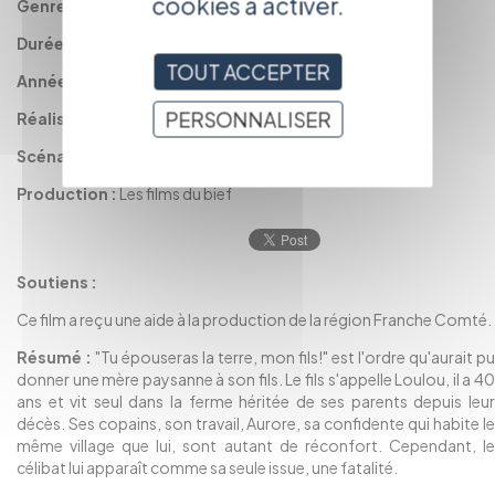
cookies à activer.
Genre :
Documentaire
Durée :
27'
TOUT ACCEPTER
Année :
1998
PERSONNALISER
Réalisation :
THIRODE Pascale
Scénario :
THIRODE Pascale
Production :
Les films du bief
Soutiens :
Ce film a reçu une aide à la production de la région Franche Comté.
Résumé :
"Tu épouseras la terre, mon fils!" est l'ordre qu'aurait pu
donner une mère paysanne à son fils. Le fils s'appelle Loulou, il a 40
ans et vit seul dans la ferme héritée de ses parents depuis leur
décès. Ses copains, son travail, Aurore, sa confidente qui habite le
même village que lui, sont autant de réconfort. Cependant, le
célibat lui apparaît comme sa seule issue, une fatalité.