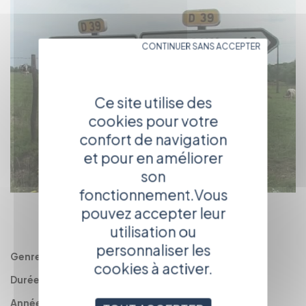
CONTINUER SANS ACCEPTER
Ce site utilise des
cookies pour votre
confort de navigation
et pour en améliorer
son
fonctionnement.Vous
pouvez accepter leur
RETOUR
AU CATALOGUE
utilisation ou
personnaliser les
Genre :
Documentaire
cookies à activer.
Durée :
52'
Année :
2006