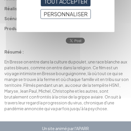
TOUT ACCEPTER
Réalisation :
LOREAUX Gilbert
PERSONNALISER
Scénario :
LABRUSSE Violaine, LOREAUX Gilbert
Production :
Lieurac productions
Résumé :
En Bresse on entre dans la culture du poulet, une race blanche aux
pates bleues, comme on entre dans la religion. Ce film est un
voyage intimiste en Bresse bourguignonne, là où tout ce qui se
mange se trouve à la ferme et où chaque famille vit en tribu sur son
territoire. Filmés pendant un an, au coeur de la tempête H5N1,
Maryse, Jean Paul, Michel, Christophe et les autres, sont
brutalement confrontés à la crise de la grippe aviaire. On suit à
travers leur regard la progression du virus, chronique d'une
pandémie annoncée qui va parfois jusqu'à la psychose.
Un site animé par l'APARR