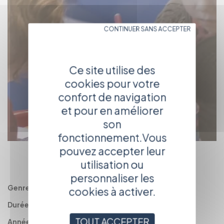
CONTINUER SANS ACCEPTER
Ce site utilise des
cookies pour votre
confort de navigation
et pour en améliorer
son
fonctionnement.Vous
pouvez accepter leur
RETOUR
utilisation ou
AU CATALOGUE
personnaliser les
Genre :
Documentaire
cookies à activer.
Durée :
52'
TOUT ACCEPTER
Année :
2006