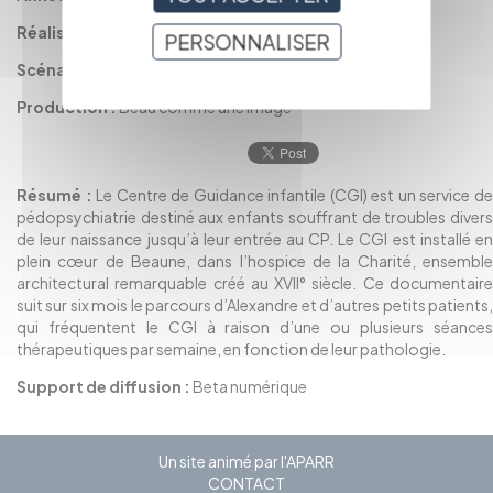
Réalisation :
BATTEAULT Rémy
PERSONNALISER
Scénario :
BATTEAULT Rémy
Production :
Beau comme une image
Résumé :
Le Centre de Guidance infantile (CGI) est un service d
pédopsychiatrie destiné aux enfants souffrant de troubles divers
de leur naissance jusqu’à leur entrée au CP. Le CGI est installé en
plein cœur de Beaune, dans l’hospice de la Charité, ensemble
architectural remarquable créé au XVII° siècle. Ce documentaire
suit sur six mois le parcours d’Alexandre et d’autres petits patients,
qui fréquentent le CGI à raison d’une ou plusieurs séances
thérapeutiques par semaine, en fonction de leur pathologie.
Support de diffusion :
Beta numérique
Un site animé par l'APARR
CONTACT