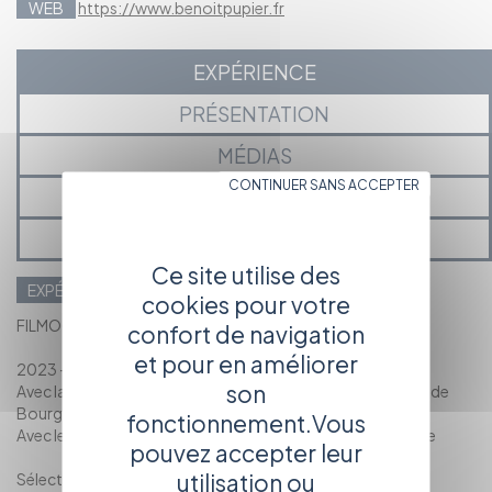
WEB
https://www.benoitpupier.fr
EXPÉRIENCE
PRÉSENTATION
MÉDIAS
CONTINUER SANS ACCEPTER
PROJETS EN COURS ET À VENIR
MES ANNONCES ET ACTUALITÉS
Ce site utilise des
EXPÉRIENCES PROFESSIONNELLES
cookies pour votre
FILMOGRAPHIE
confort de navigation
et pour en améliorer
2023 - Hugues Barrey, jardinier-éleveur, (72')
son
Avec la participation du Conservatoire d’espaces naturels de
Bourgogne
fonctionnement.Vous
Avec le soutien de l’Association Française d’Agroforesterie
pouvez accepter leur
utilisation ou
Sélection festival Festi'Vache, St-Martin-en-Haut