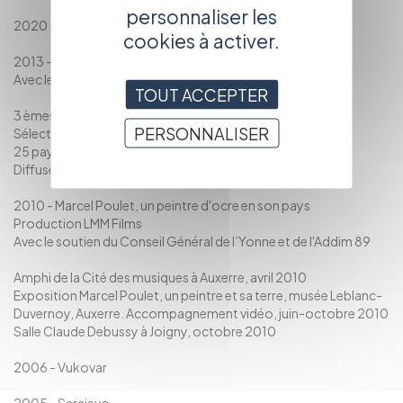
personnaliser les
2020 - Oiseau (12 min)
cookies à activer.
2013 - André Bucher, entre terre et ciel (2h09)
Avec le soutien de LMM Films
TOUT ACCEPTER
3 èmes journées Brautigan, Laragne, août 2013
PERSONNALISER
Sélection juin 2014 Images en bibliothèques
25 paysages seconde, à Grignan, mars 2015
Diffusé en médiathèques (catalogues ADAV, COLACO)
2010 - Marcel Poulet, un peintre d'ocre en son pays
Production LMM Films
Avec le soutien du Conseil Général de l’Yonne et de l'Addim 89
Amphi de la Cité des musiques à Auxerre, avril 2010
Exposition Marcel Poulet, un peintre et sa terre, musée Leblanc-
Duvernoy, Auxerre. Accompagnement vidéo, juin-octobre 2010
Salle Claude Debussy à Joigny, octobre 2010
2006 - Vukovar