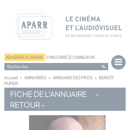
Panneau de gestion des cookies
ADHÉRER À L'APARR
S'INSCRIRE
CONNEXION
Accueil
>
ANNUAIRES
>
ANNUAIRE DES PROS
>
BENOÎT
PUPIER
FICHE DE L'ANNUAIRE
-
RETOUR -