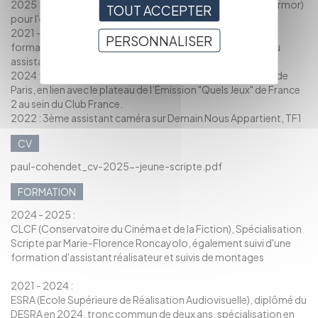
2025 : Intervenant scripte dans un lycée à Dinan (Côtes d'Armor)
TOUT ACCEPTER
pour l'élaboration de courts-métrages.
2021 - 2025 : Nombreux courts métrages au sein de mes
PERSONNALISER
formations à l'ESRA et et CLCF en tant que jeune scripte ou
assistant scripte
2024 : Assistant de production chez Weclap durant les JO de
Paris, en lien avec le plateau de l’Émission "Quels Jeux" de France
2 au sein du Club France.
2022 : 3ème assistant caméra sur Demain Nous Appartient, TF1
CV
paul-cohendet_cv-2025--jeune-scripte.pdf
FORMATION
2024 - 2025 :
CLCF (Conservatoire du Cinéma et de la Fiction), Spécialisation
Scripte par Marie-Florence Roncayolo, également suivi d'une
formation d'assistant réalisateur et suivis de montages
2021 - 2024 :
ESRA (Ecole Supérieure de Réalisation Audiovisuelle), diplômé du
DESRA en 2024, tronc commun de deux ans, spécialisation en