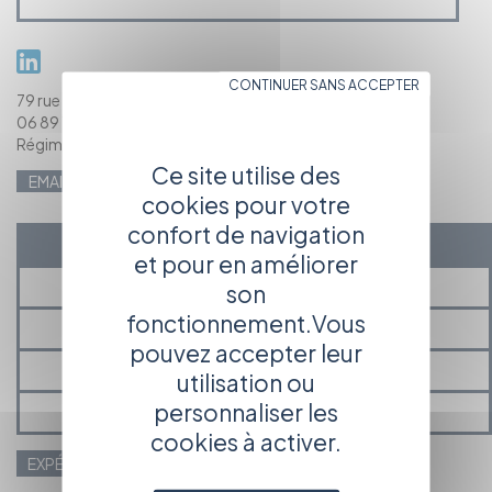
CONTINUER SANS ACCEPTER
79 rue Pasteur 39100 DOLE
06 89 15 83 19
Régime social : Étudiant
Ce site utilise des
EMAIL
paulcohendet@gmail.com
cookies pour votre
confort de navigation
EXPÉRIENCE
et pour en améliorer
PRÉSENTATION
son
fonctionnement.Vous
MÉDIAS
pouvez accepter leur
PROJETS EN COURS ET À VENIR
utilisation ou
personnaliser les
MES ANNONCES ET ACTUALITÉS
cookies à activer.
EXPÉRIENCES PROFESSIONNELLES