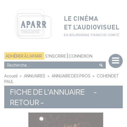
Panneau de gestion des cookies
ADHÉRER À L'APARR
S'INSCRIRE
CONNEXION
Accueil
>
ANNUAIRES
>
ANNUAIRE DES PROS
>
COHENDET
PAUL
FICHE DE L'ANNUAIRE
-
RETOUR -