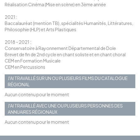
Réalisation Cinéma (Mise en scène) en 3ème année
2021 :
Baccalauréat (mention TB), spécialités Humanités, Littératures,
Philosophie (HLP) et Arts Plastiques
2018 - 2021 :
Conservatoire à Rayonnement Départemental de Dole
Brevet de fin de 2nd cycle en chant soliste et en chant choral
CEM en Formation Musicale
CEM en Percussions
J'AI TRAVAILLÉ SUR UN OU PLUSIEURS FILMS DU CATALOGUE
RÉGIONAL
Aucun contenu pour le moment
J'AI TRAVAILLÉ AVEC UNE OU PLUSIEURS PERSONNES DES
ANNUAIRES RÉGIONAUX
Aucun contenu pour le moment