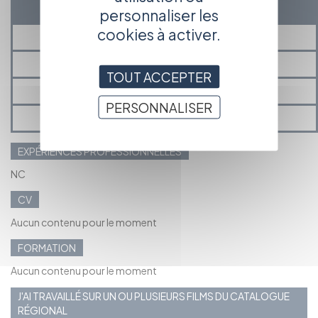
EXPÉRIENCE
personnaliser les
cookies à activer.
PRÉSENTATION
MÉDIAS
TOUT ACCEPTER
PROJETS EN COURS ET À VENIR
PERSONNALISER
MES ANNONCES ET ACTUALITÉS
EXPÉRIENCES PROFESSIONNELLES
NC
CV
Aucun contenu pour le moment
FORMATION
Aucun contenu pour le moment
J'AI TRAVAILLÉ SUR UN OU PLUSIEURS FILMS DU CATALOGUE
RÉGIONAL