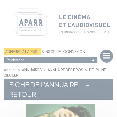
Panneau de gestion des cookies
ADHÉRER À L'APARR
S'INSCRIRE
CONNEXION
Accueil
>
ANNUAIRES
>
ANNUAIRE DES PROS
>
DELPHINE
ZIEGLER
FICHE DE L'ANNUAIRE
-
RETOUR -