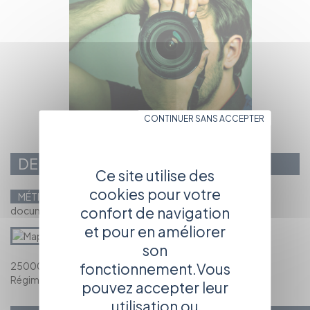
CONTINUER SANS ACCEPTER
DELPHINE ZIEGLER
Ce site utilise des
cookies pour votre
MÉTIERS PRINCIPAUX
Réalisateur(rice) de films
confort de navigation
documentaires / Auteur
et pour en améliorer
son
fonctionnement.Vous
25000 MONTMAHOUX
Régime social : Travailleur indépendant
pouvez accepter leur
utilisation ou