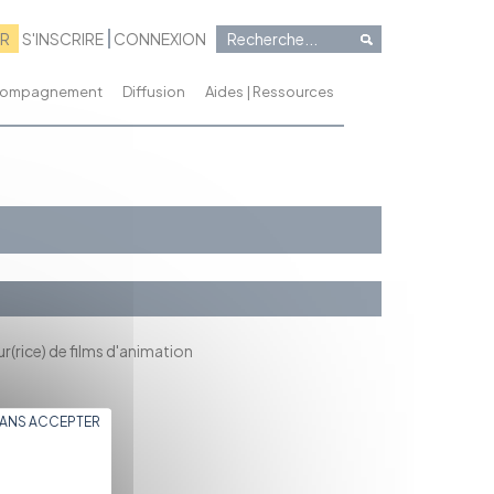
RR
S'INSCRIRE
CONNEXION
ccompagnement
Diffusion
Aides | Ressources
ur(rice) de films d'animation
SANS ACCEPTER
leur indépendant