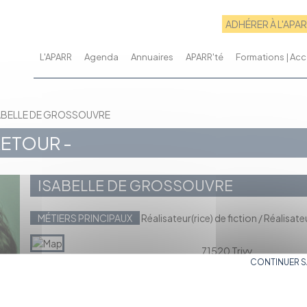
ADHÉRER À L'APA
L'APARR
Agenda
Annuaires
APARR'té
Formations | A
ABELLE DE GROSSOUVRE
RETOUR -
ISABELLE DE GROSSOUVRE
MÉTIERS PRINCIPAUX
Réalisateur(rice) de fiction / Réalisate
71520 Trivy
CONTINUER 
Régime social : Travail