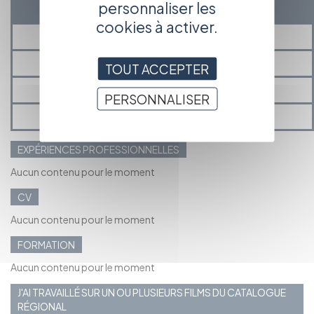
personnaliser les
EXPÉRIENCE
cookies à activer.
PRÉSENTATION
MÉDIAS
TOUT ACCEPTER
PROJETS EN COURS ET À VENIR
PERSONNALISER
MES ANNONCES ET ACTUALITÉS
EXPÉRIENCES PROFESSIONNELLES
Aucun contenu pour le moment
CV
Aucun contenu pour le moment
FORMATION
Aucun contenu pour le moment
J'AI TRAVAILLÉ SUR UN OU PLUSIEURS FILMS DU CATALOGUE
RÉGIONAL