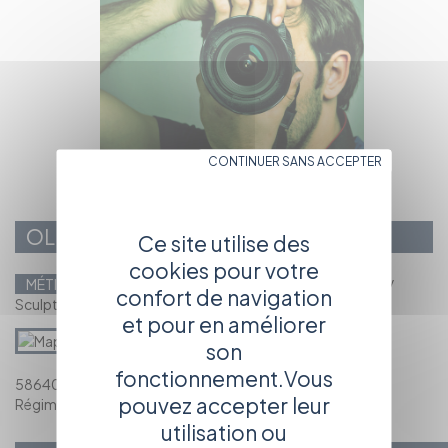
CONTINUER SANS ACCEPTER
OLIVIER CROZAT
Ce site utilise des
cookies pour votre
MÉTIERS PRINCIPAUX
Chef machiniste / Electricien(ne) /
confort de navigation
Sculpteur(rice)
et pour en améliorer
son
fonctionnement.Vous
58640 Varennes Vauzelles
pouvez accepter leur
Régime social : Intermittent
utilisation ou