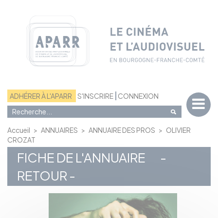
Panneau de gestion des cookies
ADHÉRER À L'APARR
S'INSCRIRE
CONNEXION
Accueil
>
ANNUAIRES
>
ANNUAIRE DES PROS
>
OLIVIER
CROZAT
FICHE DE L'ANNUAIRE
-
RETOUR -