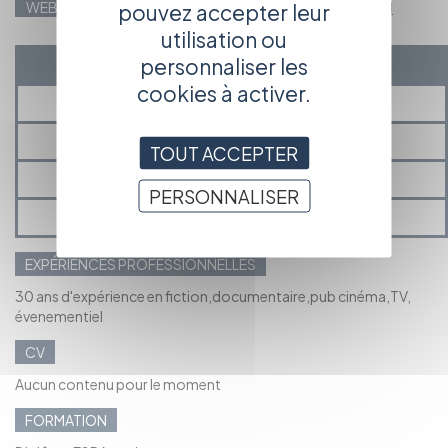
WEB
http://pascalarmant.free.fr/Site/Bienvenue.html
pouvez accepter leur
utilisation ou
personnaliser les
EXPÉRIENCE
cookies à activer.
PRÉSENTATION
MÉDIAS
TOUT ACCEPTER
PROJETS EN COURS ET À VENIR
PERSONNALISER
MES ANNONCES ET ACTUALITÉS
EXPÉRIENCES PROFESSIONNELLES
30 ans d'expérience en fiction,documentaire,pub cinéma,TV,
évenementiel
CV
Aucun contenu pour le moment
FORMATION