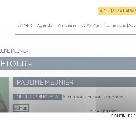
ADHÉRER À L'APA
L'APARR
Agenda
Annuaires
APARR'té
Formations | A
ULINE MEUNIER
RETOUR -
PAULINE MEUNIER
MÉTIERS PRINCIPAUX
Aucun contenu pour le moment
21390 brianny
CONTINUER 
Régime social : Étudian